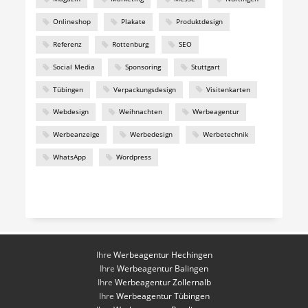
Onlineshop
Plakate
Produktdesign
Referenz
Rottenburg
SEO
Social Media
Sponsoring
Stuttgart
Tübingen
Verpackungsdesign
Visitenkarten
Webdesign
Weihnachten
Werbeagentur
Werbeanzeige
Werbedesign
Werbetechnik
WhatsApp
Wordpress
Ihre
Werbeagentur Hechingen
Ihre
Werbeagentur Balingen
Ihre
Werbeagentur Zollernalb
Ihre
Werbeagentur Tübingen