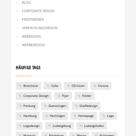
BLOG
CORPORATE DESIGN
PRINTMEDIEN
VERPACKUNGSDESIGN
WEBDESIGN
WERBEDESIGN
HÄUFIGE TAGS
Broschüre
Calw
CD-Cover
Corona
Corporate Design
Flyer
Folder
Freiburg
Gomaringen
Grafikdesign
Hamburg
Hechingen
Homepage
Logo
Logodesign
Ludwigsburg
Ludwigshafen
Magazin
Marketing
Messe
Nürtingen