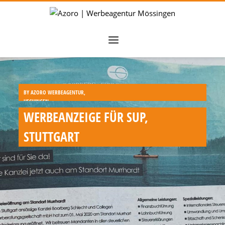
BY
AZORO WERBEAGENTUR,
HECHINGEN
,
WERBEANZEIGE FÜR SUP,
STUTTGART