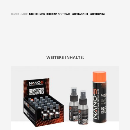
TAGGED UNDER:
GRAFIKDESIGN
,
REFERENZ
,
STUTTGART
,
WERBEANZEIGE
,
WERBEDESIGN
WEITERE INHALTE: