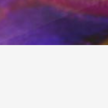
Sie suchen eine Agentur für die Umsetzung Ihre
Das Corporate Design ruht auf drei Säulen: Die
posi
Wiedererkennungswert
(z.B. über das Logo oder 