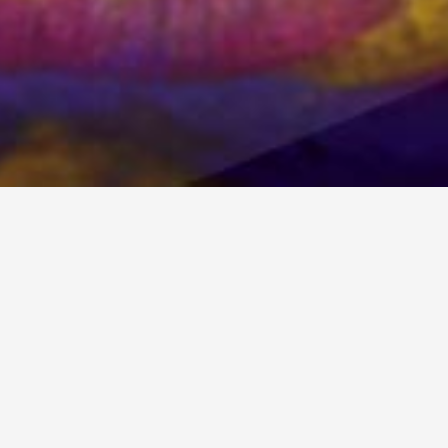
s Corporate Designs?
tive Kommunikation
(Werbemaßnahmen, welche die Stärken de
über Farben und Gestaltungselemente) sowie das
Markenbewuss