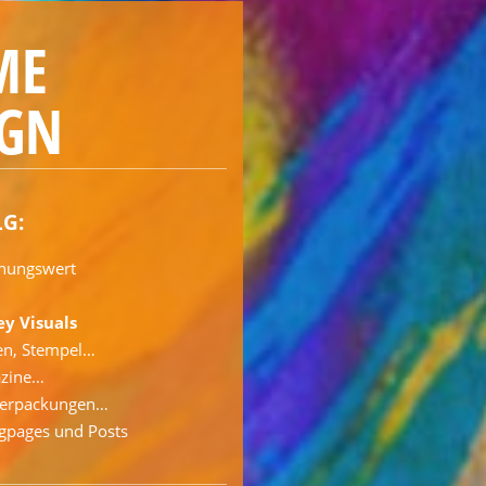
ME
IGN
LG:
nungswert
ey Visuals
ten, Stempel…
azine…
Verpackungen…
gpages und Posts