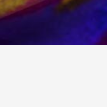
s Unternehmens betonen), den
tsein
(z.B. Vertrauen und Identifikation).