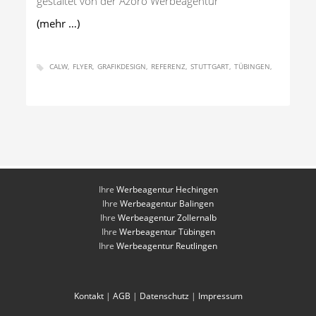
gestaltet von der Azoro Werbeagentur
(mehr …)
CALW
FLYER
GRAFIKDESIGN
REFERENZ
STUTTGART
TÜBINGEN
Ihre
Werbeagentur Hechingen
Ihre
Werbeagentur Balingen
Ihre
Werbeagentur Zollernalb
Ihre
Werbeagentur Tübingen
Ihre
Werbeagentur Reutlingen
Kontakt
|
AGB
|
Datenschutz
|
Impressum