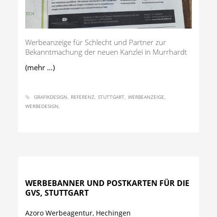
Werbeanzeige für Schlecht und Partner zur
Bekanntmachung der neuen Kanzlei in Murrhardt
(mehr …)
GRAFIKDESIGN
REFERENZ
STUTTGART
WERBEANZEIGE
WERBEDESIGN
WERBEBANNER UND POSTKARTEN FÜR DIE
GVS, STUTTGART
Azoro Werbeagentur, Hechingen