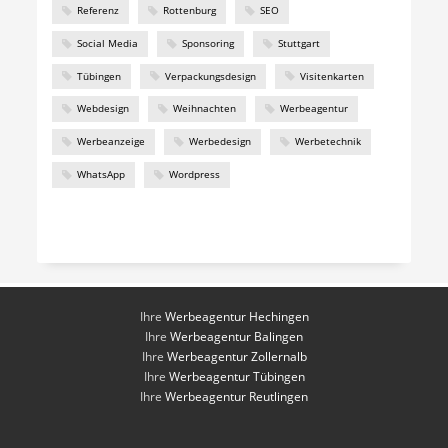
Referenz
Rottenburg
SEO
Social Media
Sponsoring
Stuttgart
Tübingen
Verpackungsdesign
Visitenkarten
Webdesign
Weihnachten
Werbeagentur
Werbeanzeige
Werbedesign
Werbetechnik
WhatsApp
Wordpress
Ihre
Werbeagentur Hechingen
Ihre
Werbeagentur Balingen
Ihre
Werbeagentur Zollernalb
Ihre
Werbeagentur Tübingen
Ihre
Werbeagentur Reutlingen