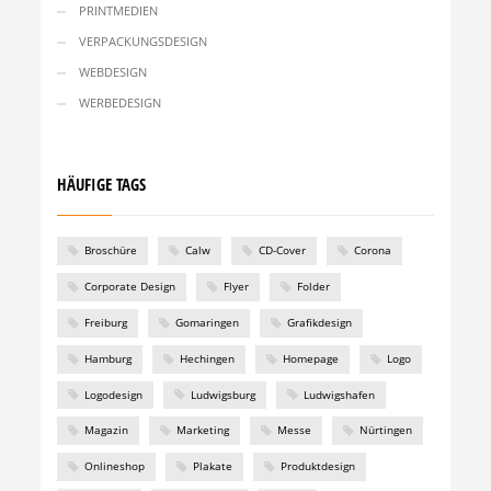
PRINTMEDIEN
VERPACKUNGSDESIGN
WEBDESIGN
WERBEDESIGN
HÄUFIGE TAGS
Broschüre
Calw
CD-Cover
Corona
Corporate Design
Flyer
Folder
Freiburg
Gomaringen
Grafikdesign
Hamburg
Hechingen
Homepage
Logo
Logodesign
Ludwigsburg
Ludwigshafen
Magazin
Marketing
Messe
Nürtingen
Onlineshop
Plakate
Produktdesign